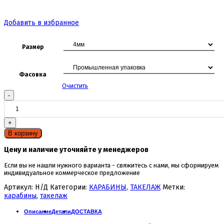
Добавить в избранное
Размер
Фасовка
Очистить
Количество
товара
Коуш
DIN
6899
для
В корзину
каната
Цену и наличие уточняйте у менеджеров
Если вы не нашли нужного варианта - свяжитесь с нами, мы сформируем
индивидуальное коммерческое предложение
Артикул:
Н/Д
Категории:
КАРАБИНЫ
,
ТАКЕЛАЖ
Метки:
карабины
,
такелаж
Описание
Детали
ДОСТАВКА