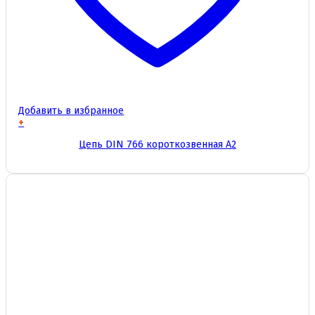
Добавить в избранное
+
Этот
Цепь DIN 766 короткозвенная А2
товар
имеет
несколько
вариаций.
Опции
можно
выбрать
на
странице
товара.