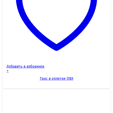
Добавить в избранное
+
Этот
Трос в оплетке ПВХ
товар
имеет
несколько
вариаций.
Опции
можно
выбрать
на