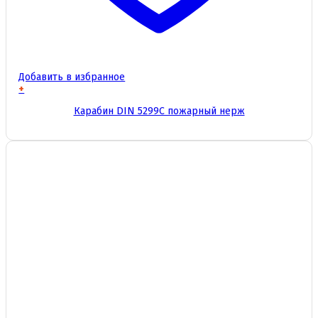
Добавить в избранное
+
Этот
Карабин DIN 5299C пожарный нерж
товар
имеет
несколько
вариаций.
Опции
можно
выбрать
на
странице
товара.