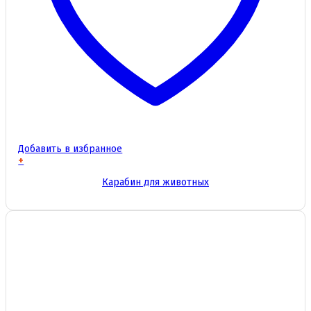
Добавить в избранное
+
Этот
Карабин для животных
товар
имеет
несколько
вариаций.
Опции
можно
выбрать
на
странице
товара.