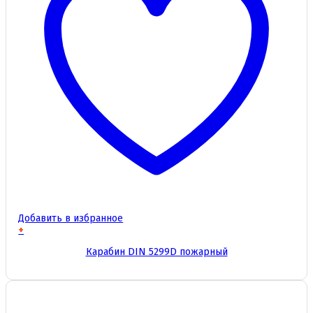
Добавить в избранное
+
Этот
Карабин DIN 5299D пожарный
товар
имеет
несколько
вариаций.
Опции
можно