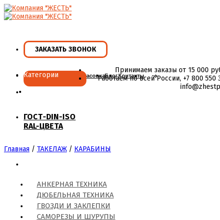
Skip
to
content
ЗАКАЗАТЬ ЗВОНОК
Принимаем заказы от 15 000 ру
Категории
Главная
Ассортимент
Фасовка
Блог
Контакты
Работаем по всей России, +7 800 550 3
info@zhestp
ГОСТ-DIN-ISO
RAL-ЦВЕТА
Главная
/
ТАКЕЛАЖ
/
КАРАБИНЫ
АНКЕРНАЯ ТЕХНИКА
ДЮБЕЛЬНАЯ ТЕХНИКА
ГВОЗДИ И ЗАКЛЕПКИ
САМОРЕЗЫ И ШУРУПЫ