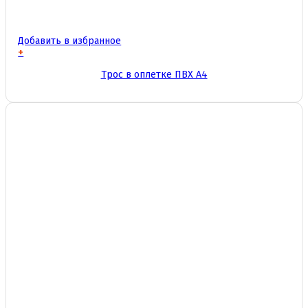
Добавить в избранное
+
Этот
Трос в оплетке ПВХ А4
товар
имеет
несколько
вариаций.
Опции
можно
выбрать
на
странице
товара.