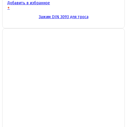
Добавить в избранное
+
Этот
Зажим DIN 3093 для троса
товар
имеет
несколько
вариаций.
Опции
можно
выбрать
на
странице
товара.