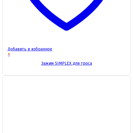
Добавить в избранное
+
Этот
Зажим SIMPLEX для троса
товар
имеет
несколько
вариаций.
Опции
можно
выбрать
на
странице
товара.