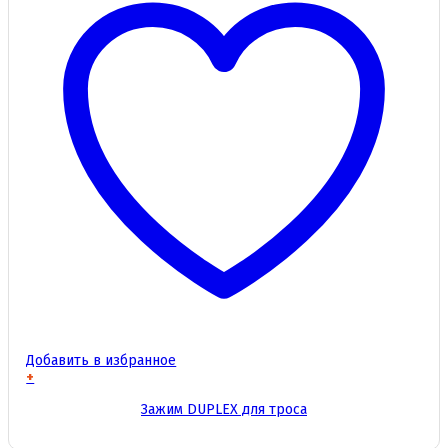
Добавить в избранное
+
Этот
Зажим DUPLEX для троса
товар
имеет
несколько