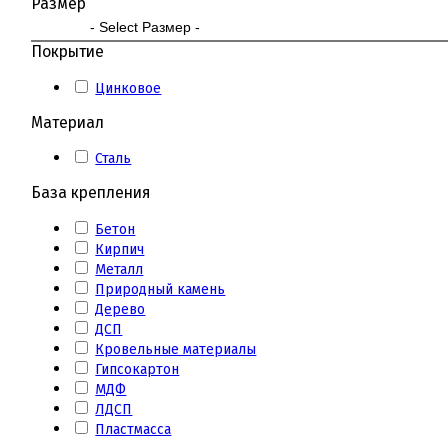
Размер
Покрытие
Цинковое
Материал
Сталь
База крепления
Бетон
Кирпич
Металл
Природный камень
Дерево
ДСП
Кровельные материалы
Гипсокартон
МДФ
ЛДСП
Пластмасса