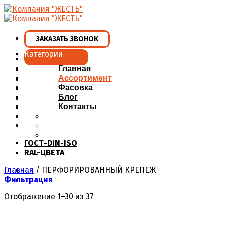
Skip
to
content
ЗАКАЗАТЬ ЗВОНОК
Категории
Главная
Ассортимент
Фасовка
Блог
Контакты
ГОСТ-DIN-ISO
RAL-ЦВЕТА
Главная
/
ПЕРФОРИРОВАННЫЙ КРЕПЕЖ
Фильтрация
Отображение 1–30 из 37