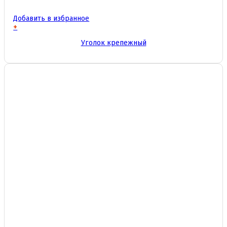
Добавить в избранное
+
Этот
Уголок крепежный
товар
имеет
несколько
вариаций.
Опции
можно
выбрать
на
странице
товара.