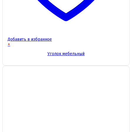
Добавить в избранное
+
Этот
Уголок мебельный
товар
имеет
несколько
вариаций.
Опции
можно
выбрать
на
странице
товара.