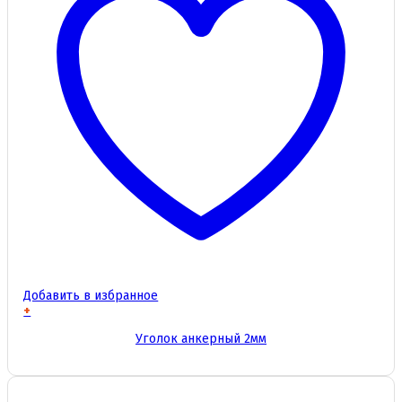
Добавить в избранное
+
Этот
Уголок анкерный 2мм
товар
имеет
несколько
вариаций.
Опции