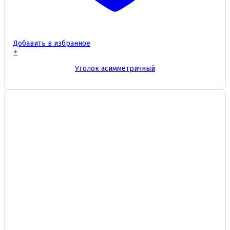
Добавить в избранное
+
Этот
Уголок асимметричный
товар
имеет
несколько
вариаций.
Опции
можно
выбрать
на
странице
товара.