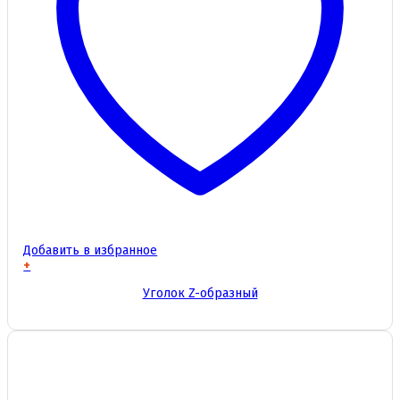
Добавить в избранное
+
Этот
Уголок Z-образный
товар
имеет
несколько
вариаций.
Опции
можно
выбрать