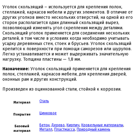
Уголок скользящий – используется для крепления полок,
стеллажей, каркасов мебели и других элементов. В отличие от
других уголков вместо нескольких отверстий, на одной из его
сторон располагается один длинный скользящий вырез,
позволяющий изменять угол скрепления между деталями.
Скользящий уголок применяется для соединения нескольких
деталей, в том числе в условиях когда необходимо учитывать
усадку деревянных стен, стоек и брусьев. Уголок скользящий
крепится к поверхности при помощи саморезов или шурупов.
Легко устанавливается и может выдерживать значительную
нагрузку. Толщина пластины — 1,8 мм.
Назначение:
Уголок скользящий применяется для крепления
полок, стеллажей, каркасов мебели, для крепления дверей,
оконных рам и других конструкций.
Произведен из оцинкованной стали, стойкой к коррозии.
Сталь
Материал
Цинковое
Покрытие
Бетон
,
Дерево
,
Кирпич
,
Кровельные материалы
,
Базовый
Металл
,
Пластмасса
,
Природный камень
материал