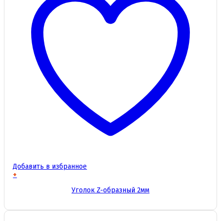
Добавить в избранное
+
Этот
Уголок Z-образный 2мм
товар
имеет
несколько
вариаций.