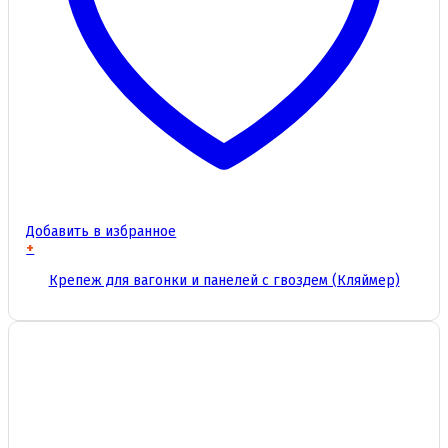
Добавить в избранное
+
Этот
Крепеж для вагонки и панелей с гвоздем (Кляймер)
товар
имеет
несколько
вариаций.
Опции
можно
выбрать
на
странице
товара.