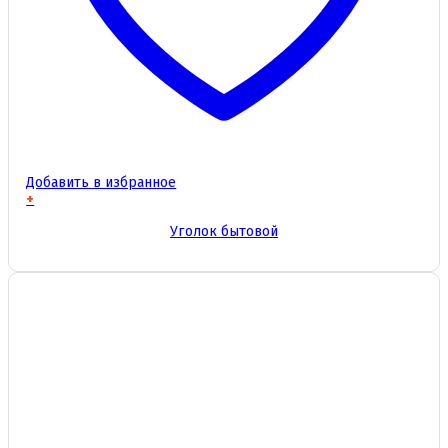
Добавить в избранное
+
Этот
Уголок бытовой
товар
имеет
несколько
вариаций.
Опции
можно
выбрать
на
странице
товара.