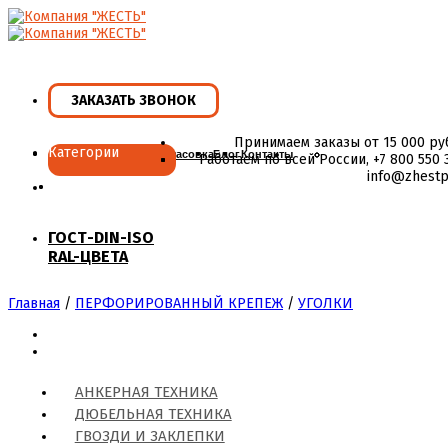
Skip
to
content
ЗАКАЗАТЬ ЗВОНОК
Принимаем заказы от 15 000 ру
Категории
Главная
Ассортимент
Фасовка
Блог
Контакты
Работаем по всей России, +7 800 550 3
info@zhestp
ГОСТ-DIN-ISO
RAL-ЦВЕТА
Главная
/
ПЕРФОРИРОВАННЫЙ КРЕПЕЖ
/
УГОЛКИ
АНКЕРНАЯ ТЕХНИКА
ДЮБЕЛЬНАЯ ТЕХНИКА
ГВОЗДИ И ЗАКЛЕПКИ