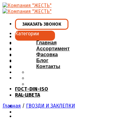
Skip
to
content
ЗАКАЗАТЬ ЗВОНОК
Категории
Главная
Ассортимент
Фасовка
Блог
Контакты
ГОСТ-DIN-ISO
RAL-ЦВЕТА
Главная
/
ГВОЗДИ И ЗАКЛЕПКИ