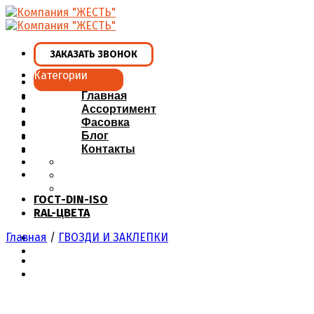
Skip
to
content
ЗАКАЗАТЬ ЗВОНОК
Категории
Главная
Ассортимент
Фасовка
Блог
Контакты
ГОСТ-DIN-ISO
RAL-ЦВЕТА
Главная
/
ГВОЗДИ И ЗАКЛЕПКИ