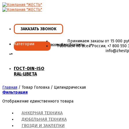
Skip
to
content
ЗАКАЗАТЬ ЗВОНОК
Принимаем заказы от 15 000 ру
Категории
Главная
Ассортимент
Фасовка
Блог
Контакты
Работаем по всей России, +7 800 550 3
info@zhestp
ГОСТ-DIN-ISO
RAL-ЦВЕТА
Главная
/
Товар Головка
/
Цилиндрическая
Фильтрация
Отображение единственного товара
АНКЕРНАЯ ТЕХНИКА
ДЮБЕЛЬНАЯ ТЕХНИКА
ГВОЗДИ И ЗАКЛЕПКИ