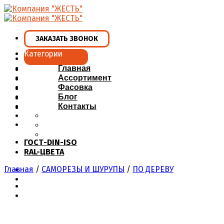
Skip
to
content
ЗАКАЗАТЬ ЗВОНОК
Категории
Главная
Ассортимент
Фасовка
Блог
Контакты
ГОСТ-DIN-ISO
RAL-ЦВЕТА
Главная
/
САМОРЕЗЫ И ШУРУПЫ
/
ПО ДЕРЕВУ