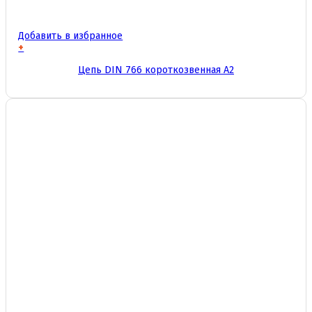
Добавить в избранное
+
Этот
Цепь DIN 766 короткозвенная А2
товар
имеет
несколько
вариаций.
Опции
можно
выбрать
на
странице
товара.