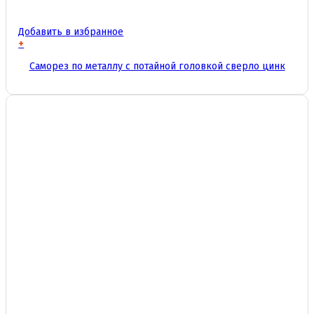
Добавить в избранное
+
Этот
Саморез по металлу с потайной головкой сверло цинк
товар
имеет
несколько
вариаций.
Опции
можно
выбрать
на
странице
товара.