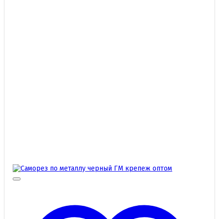
на
странице
товара.