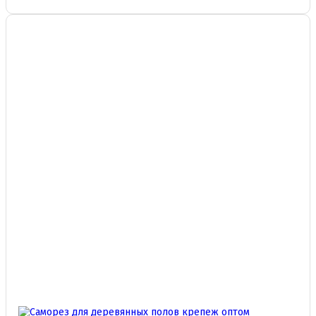
несколько
вариаций.
Опции
можно
выбрать
на
странице
товара.