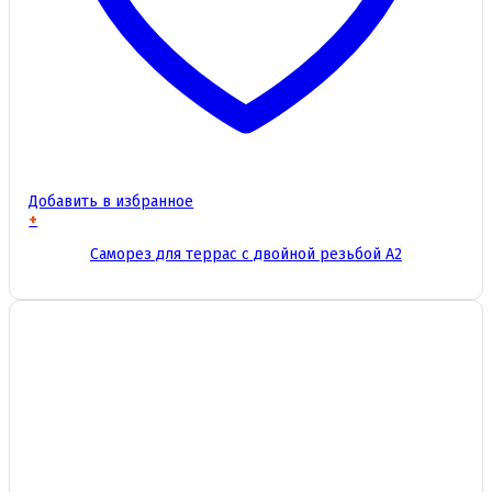
Добавить в избранное
+
Этот
Саморез для террас с двойной резьбой А2
товар
имеет
несколько
вариаций.
Опции
можно
выбрать
на
странице
товара.