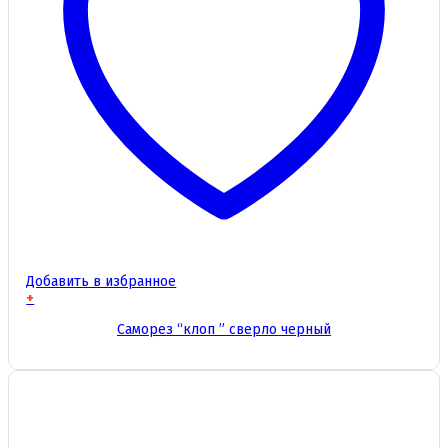
Добавить в избранное
+
Этот
Саморез “клоп ” сверло черный
товар
имеет
несколько
вариаций.
Опции
можно
выбрать