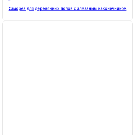
Этот
Саморез для деревянных полов с алмазным наконечником
товар
имеет
несколько
вариаций.
Опции
можно
выбрать
на
странице
товара.