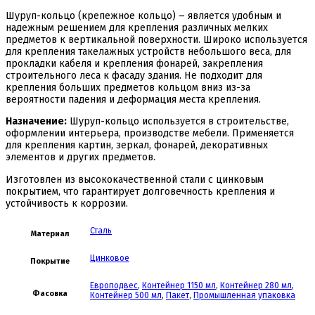
Шуруп-кольцо (крепежное кольцо) – является удобным и
надежным решением для крепления различных мелких
предметов к вертикальной поверхности. Широко используется
для крепления такелажных устройств небольшого веса, для
прокладки кабеля и крепления фонарей, закрепления
строительного леса к фасаду здания. Не подходит для
крепления больших предметов кольцом вниз из-за
вероятности падения и деформация места крепления.
Назначение:
Шуруп-кольцо используется в строительстве,
оформлении интерьера, производстве мебели. Применяется
для крепления картин, зеркал, фонарей, декоративных
элементов и других предметов.
Изготовлен из высококачественной стали с цинковым
покрытием, что гарантирует долговечность крепления и
устойчивость к коррозии.
Сталь
Материал
Цинковое
Покрытие
Европодвес
,
Контейнер 1150 мл
,
Контейнер 280 мл
,
Фасовка
Контейнер 500 мл
,
Пакет
,
Промышленная упаковка