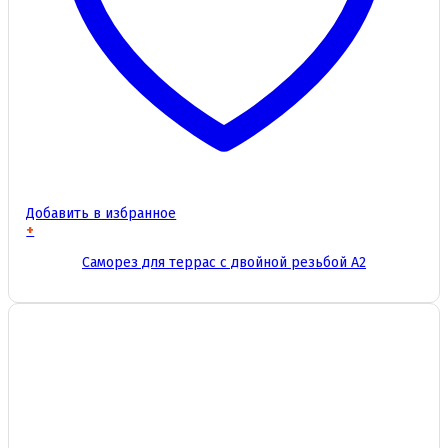
Добавить в избранное
+
Этот
Саморез для террас с двойной резьбой А2
товар
имеет
несколько
вариаций.
Опции
можно
выбрать
на
странице
товара.