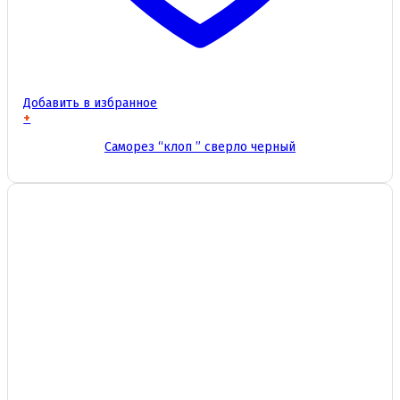
Добавить в избранное
+
Этот
Саморез “клоп ” сверло черный
товар
имеет
несколько
вариаций.
Опции
можно
выбрать
на
странице
товара.