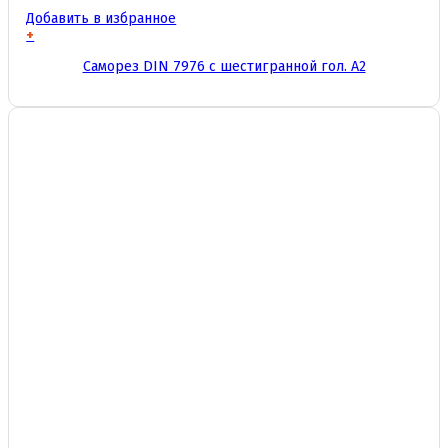
Добавить в избранное
+
Этот
Саморез DIN 7976 с шестигранной гол. А2
товар
имеет
несколько
вариаций.
Опции
можно
выбрать
на
странице
товара.