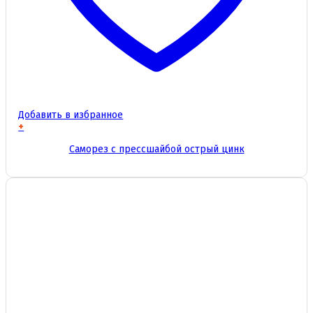
Добавить в избранное
+
Этот
Саморез с прессшайбой острый цинк
товар
имеет
несколько
вариаций.
Опции
можно
выбрать
на
странице
товара.