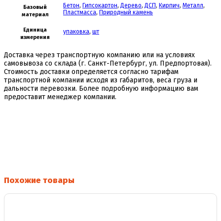
Бетон
,
Гипсокартон
,
Дерево
,
ДСП
,
Кирпич
,
Металл
,
Базовый
Пластмасса
,
Природный камень
материал
Единица
упаковка
,
шт
измерения
Доставка через транспортную компанию или на условиях
самовывоза со склада (г. Санкт-Петербург, ул. Предпортовая).
Стоимость доставки определяется согласно тарифам
транспортной компании исходя из габаритов, веса груза и
дальности перевозки. Более подробную информацию вам
предоставит менеджер компании.
Похожие товары