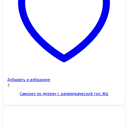
Добавить в избранное
+
Этот
Саморез по дереву с цилиндрической гол. ЖЦ
товар
имеет
несколько
вариаций.
Опции
можно
выбрать