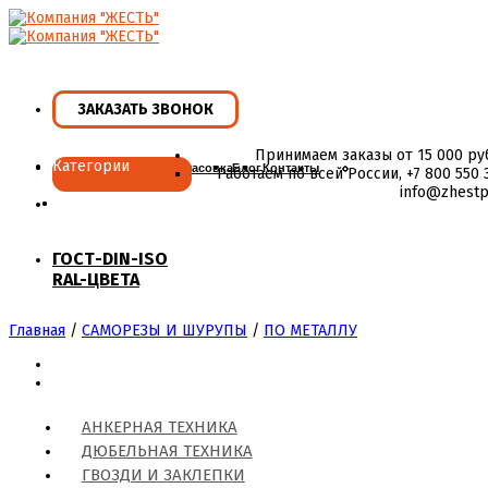
Skip
to
content
ЗАКАЗАТЬ ЗВОНОК
Принимаем заказы от 15 000 ру
Категории
Главная
Ассортимент
Фасовка
Блог
Контакты
Работаем по всей России, +7 800 550 3
info@zhestp
ГОСТ-DIN-ISO
RAL-ЦВЕТА
Главная
/
САМОРЕЗЫ И ШУРУПЫ
/
ПО МЕТАЛЛУ
АНКЕРНАЯ ТЕХНИКА
ДЮБЕЛЬНАЯ ТЕХНИКА
ГВОЗДИ И ЗАКЛЕПКИ