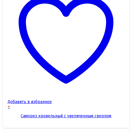
Добавить в избранное
+
Этот
Саморез кровельный с увеличенным сверлом
товар
имеет
несколько
вариаций.