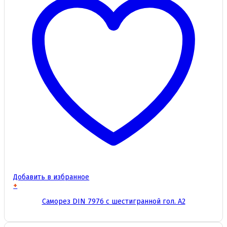
Добавить в избранное
+
Этот
Саморез DIN 7976 с шестигранной гол. А2
товар
имеет
несколько