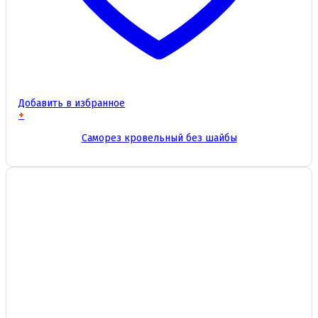
Добавить в избранное
+
Этот
Саморез кровельный без шайбы
товар
имеет
несколько
вариаций.
Опции
можно
выбрать
на
странице
товара.