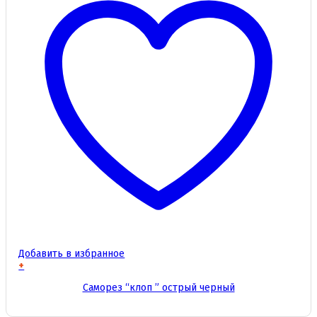
Добавить в избранное
+
Этот
Саморез “клоп ” острый черный
товар
имеет
несколько