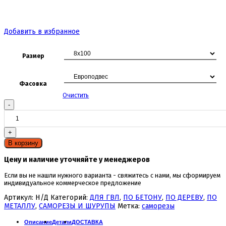
Добавить в избранное
Размер
Фасовка
Очистить
Количество
товара
Шуруп-
костыль
L-
образный
В корзину
Цену и наличие уточняйте у менеджеров
Если вы не нашли нужного варианта - свяжитесь с нами, мы сформируем
индивидуальное коммерческое предложение
Артикул:
Н/Д
Категорий:
ДЛЯ ГВЛ
,
ПО БЕТОНУ
,
ПО ДЕРЕВУ
,
ПО
МЕТАЛЛУ
,
САМОРЕЗЫ И ШУРУПЫ
Метка:
саморезы
Описание
Детали
ДОСТАВКА