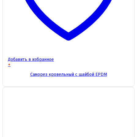
Добавить в избранное
+
Этот
Саморез кровельный с шайбой EPDM
товар
имеет
несколько
вариаций.
Опции
можно
выбрать
на
странице
товара.