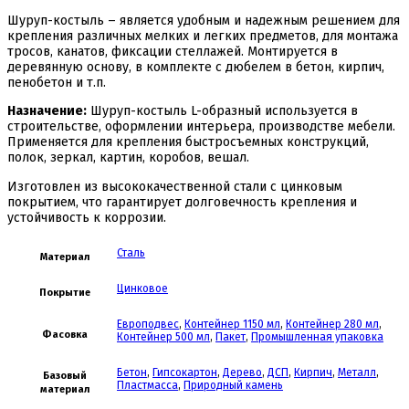
Шуруп-костыль – является удобным и надежным решением для
крепления различных мелких и легких предметов, для монтажа
тросов, канатов, фиксации стеллажей. Монтируется в
деревянную основу, в комплекте с дюбелем в бетон, кирпич,
пенобетон и т.п.
Назначение:
Шуруп-костыль L-образный используется в
строительстве, оформлении интерьера, производстве мебели.
Применяется для крепления быстросъемных конструкций,
полок, зеркал, картин, коробов, вешал.
Изготовлен из высококачественной стали с цинковым
покрытием, что гарантирует долговечность крепления и
устойчивость к коррозии.
Сталь
Материал
Цинковое
Покрытие
Европодвес
,
Контейнер 1150 мл
,
Контейнер 280 мл
,
Фасовка
Контейнер 500 мл
,
Пакет
,
Промышленная упаковка
Бетон
,
Гипсокартон
,
Дерево
,
ДСП
,
Кирпич
,
Металл
,
Базовый
Пластмасса
,
Природный камень
материал