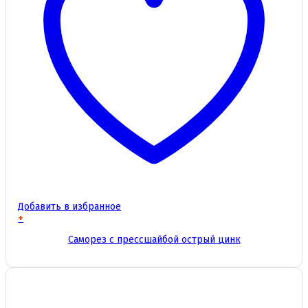
Добавить в избранное
+
Этот
Саморез с прессшайбой острый цинк
товар
имеет
несколько
вариаций.
Опции
можно