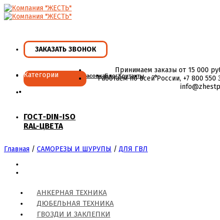
Skip
to
content
ЗАКАЗАТЬ ЗВОНОК
Принимаем заказы от 15 000 ру
Категории
Главная
Ассортимент
Фасовка
Блог
Контакты
Работаем по всей России, +7 800 550 3
info@zhestp
ГОСТ-DIN-ISO
RAL-ЦВЕТА
Главная
/
САМОРЕЗЫ И ШУРУПЫ
/
ДЛЯ ГВЛ
АНКЕРНАЯ ТЕХНИКА
ДЮБЕЛЬНАЯ ТЕХНИКА
ГВОЗДИ И ЗАКЛЕПКИ