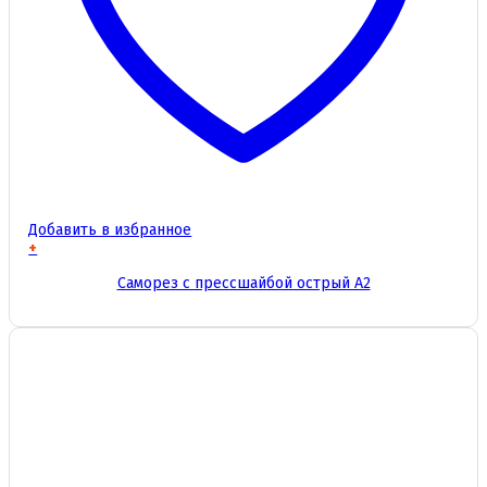
Добавить в избранное
+
Этот
Саморез с прессшайбой острый А2
товар
имеет
несколько
вариаций.
Опции
можно
выбрать
на
странице
товара.