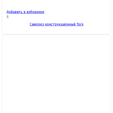
Добавить в избранное
+
Этот
Саморез конструкционный Torx
товар
имеет
несколько
вариаций.
Опции
можно
выбрать
на
странице
товара.