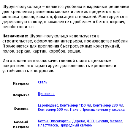
Шуруп-полукольцо – является удобным и надежным решением
для крепления различных мелких и легких предметов, для
монтажа тросов, канатов, фиксации стеллажей. Монтируется в
деревянную основу, в комплекте с дюбелем в бетон, кирпич,
пенобетон и т.п.
Назначение:
Шуруп-полукольцо используется в
строительстве, оформлении интерьера, производстве мебели.
Применяется для крепления быстросъемных конструкций,
полок, зеркал, картин, коробов, вешал.
Изготовлен из высококачественной стали с цинковым
покрытием, что гарантирует долговечность крепления и
устойчивость к коррозии.
Сталь
Материал
Цинковое
Покрытие
Европодвес
,
Контейнер 1150 мл
,
Контейнер 280 мл
,
Фасовка
Контейнер 500 мл
,
Пакет
,
Промышленная упаковка
Бетон
,
Гипсокартон
,
Дерево
,
ДСП
,
Кирпич
,
Металл
,
Базовый
Пластмасса
,
Природный камень
материал