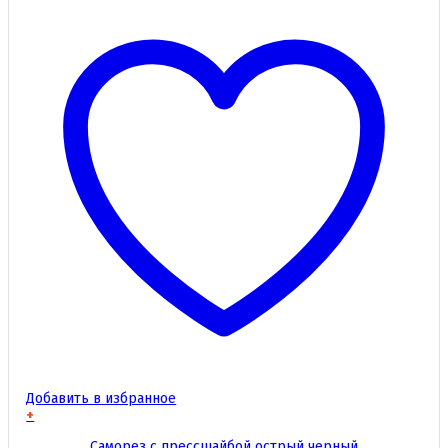
Добавить в избранное
+
Этот
Саморез с прессшайбой острый черный