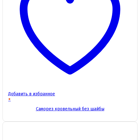
Добавить в избранное
+
Этот
Саморез кровельный без шайбы
товар
имеет
несколько
вариаций.
Опции
можно