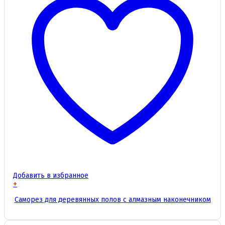
Добавить в избранное
+
Этот
Саморез для деревянных полов с алмазным наконечником
товар
имеет
несколько