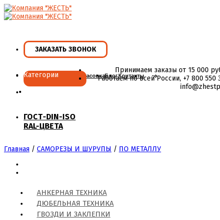
Skip
to
content
ЗАКАЗАТЬ ЗВОНОК
Принимаем заказы от 15 000 ру
Категории
Главная
Ассортимент
Фасовка
Блог
Контакты
Работаем по всей России, +7 800 550 3
info@zhestp
ГОСТ-DIN-ISO
RAL-ЦВЕТА
Главная
/
САМОРЕЗЫ И ШУРУПЫ
/
ПО МЕТАЛЛУ
АНКЕРНАЯ ТЕХНИКА
ДЮБЕЛЬНАЯ ТЕХНИКА
ГВОЗДИ И ЗАКЛЕПКИ