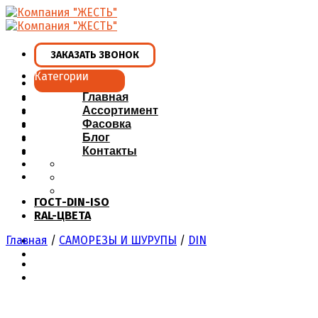
Skip
to
content
ЗАКАЗАТЬ ЗВОНОК
Категории
Главная
Ассортимент
Фасовка
Блог
Контакты
ГОСТ-DIN-ISO
RAL-ЦВЕТА
Главная
/
САМОРЕЗЫ И ШУРУПЫ
/
DIN